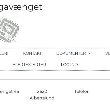
egavænget
LERI
KONTAKT
DOKUMENTER
V
HJERTESTARTER
LOG IND
ænget 46
2620
Telefon
Albertslund