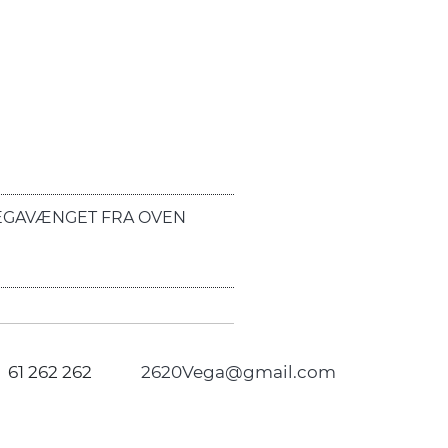
EGAVÆNGET FRA OVEN
61 262 262
2620Vega@gmail.com