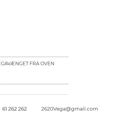
EGAVÆNGET FRA OVEN
61 262 262
2620Vega@gmail.com