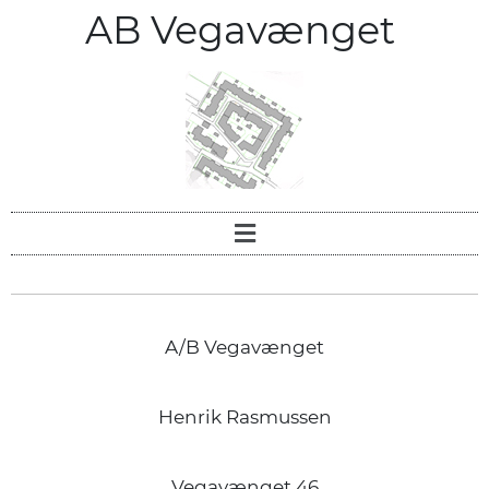
AB Vegavænget
A/B Vegavænget
Henrik Rasmussen
Vegavænget 46