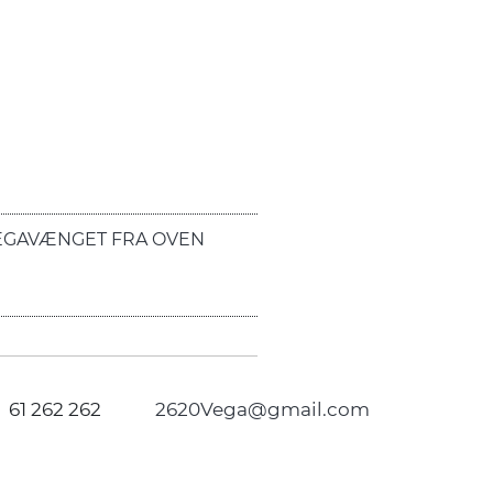
EGAVÆNGET FRA OVEN
61 262 262
2620Vega@gmail.com