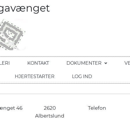
egavænget
LERI
KONTAKT
DOKUMENTER
V
HJERTESTARTER
LOG IND
ænget 46
2620
Telefon
Albertslund