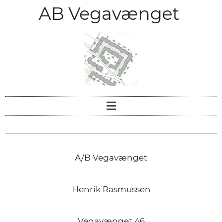
AB Vegavænget
A/B Vegavænget
Henrik Rasmussen
Vegavænget 46