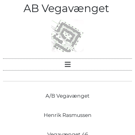
AB Vegavænget
A/B Vegavænget
Henrik Rasmussen
Vegavænget 46