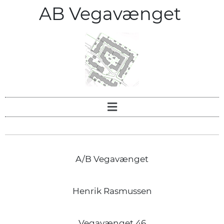
AB Vegavænget
A/B Vegavænget
Henrik Rasmussen
Vegavænget 46