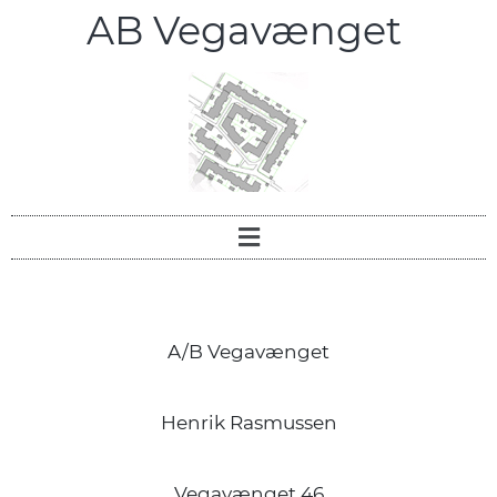
AB Vegavænget
A/B Vegavænget
Henrik Rasmussen
Vegavænget 46