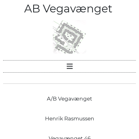
AB Vegavænget
A/B Vegavænget
Henrik Rasmussen
Vegavænget 46