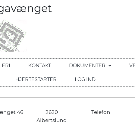
egavænget
LERI
KONTAKT
DOKUMENTER
V
HJERTESTARTER
LOG IND
ænget 46
2620
Telefon
Albertslund