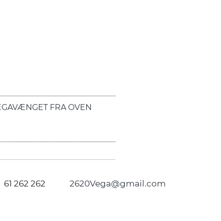
EGAVÆNGET FRA OVEN
61 262 262
2620Vega@gmail.com