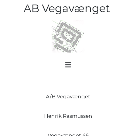
AB Vegavænget
A/B Vegavænget
Henrik Rasmussen
Vegavænget 46