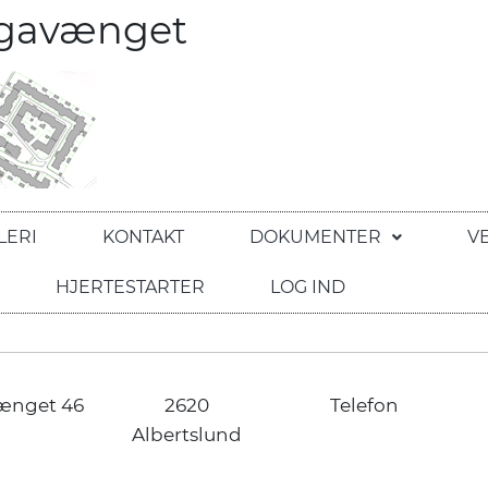
egavænget
LERI
KONTAKT
DOKUMENTER
V
HJERTESTARTER
LOG IND
ænget 46
2620
Telefon
Albertslund