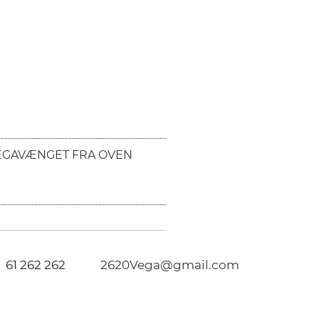
EGAVÆNGET FRA OVEN
61 262 262
2620Vega@gmail.com