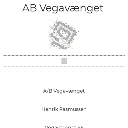
AB Vegavænget
A/B Vegavænget
Henrik Rasmussen
Vegavænget 46