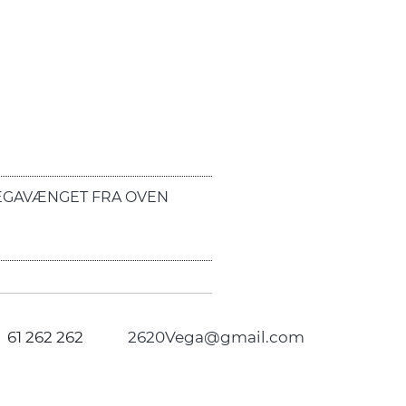
EGAVÆNGET FRA OVEN
61 262 262
2620Vega@gmail.com