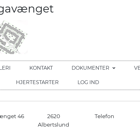
egavænget
LERI
KONTAKT
DOKUMENTER
V
HJERTESTARTER
LOG IND
ænget 46
2620
Telefon
Albertslund