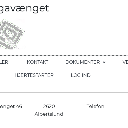
egavænget
LERI
KONTAKT
DOKUMENTER
V
HJERTESTARTER
LOG IND
ænget 46
2620
Telefon
Albertslund