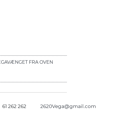
EGAVÆNGET FRA OVEN
61 262 262
2620Vega@gmail.com