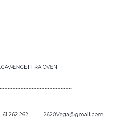
EGAVÆNGET FRA OVEN
61 262 262
2620Vega@gmail.com