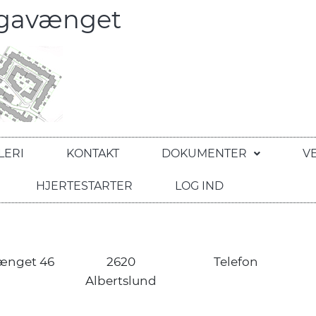
egavænget
LERI
KONTAKT
DOKUMENTER
V
HJERTESTARTER
LOG IND
ænget 46
2620
Telefon
Albertslund