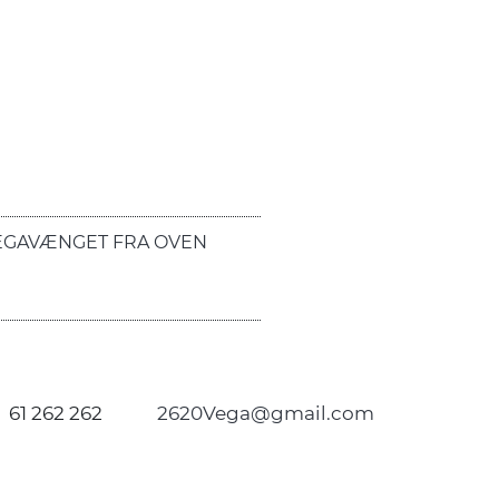
EGAVÆNGET FRA OVEN
61 262 262
2620Vega@gmail.com