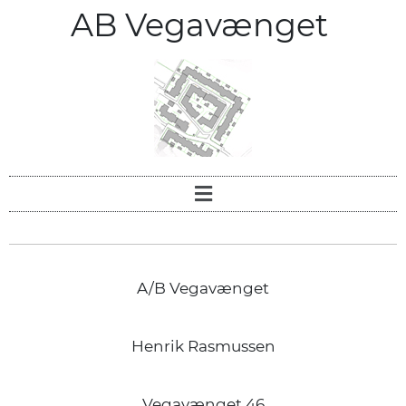
AB Vegavænget
A/B Vegavænget
Henrik Rasmussen
Vegavænget 46