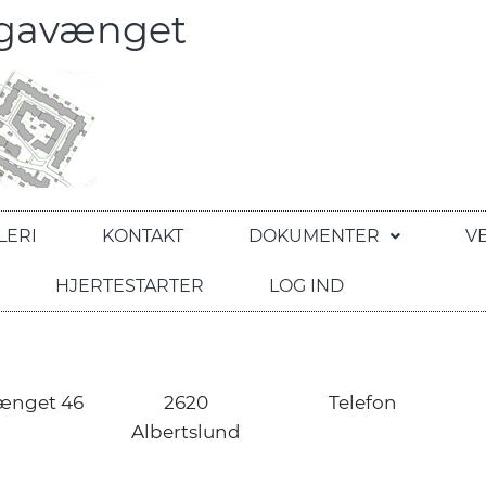
egavænget
LERI
KONTAKT
DOKUMENTER
V
HJERTESTARTER
LOG IND
ænget 46
2620
Telefon
Albertslund