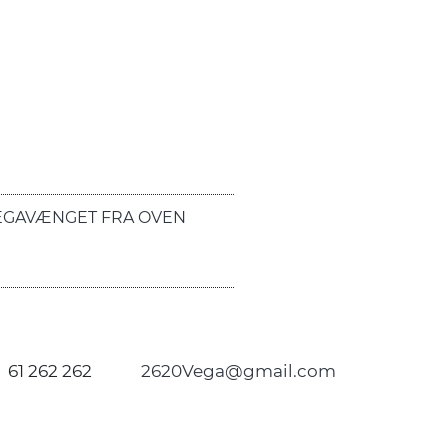
EGAVÆNGET FRA OVEN
61 262 262
2620Vega@gmail.com