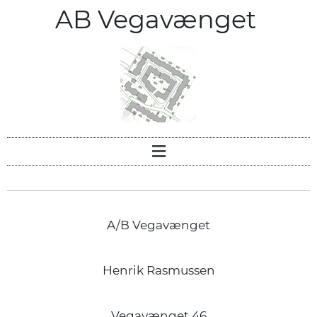
AB Vegavænget
A/B Vegavænget
Henrik Rasmussen
Vegavænget 46