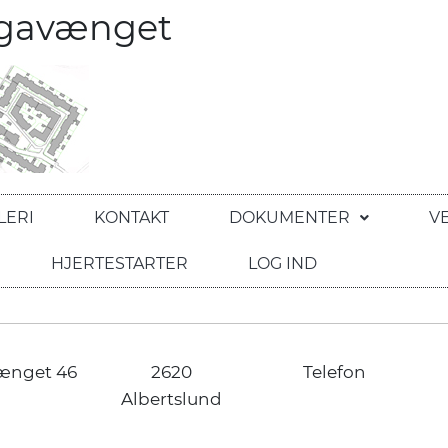
egavænget
LERI
KONTAKT
DOKUMENTER
V
HJERTESTARTER
LOG IND
ænget 46
2620
Telefon
Albertslund