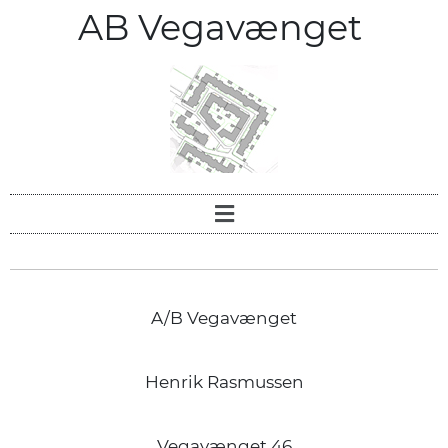
AB Vegavænget
A/B Vegavænget
Henrik Rasmussen
Vegavænget 46