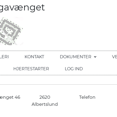
egavænget
LERI
KONTAKT
DOKUMENTER
V
HJERTESTARTER
LOG IND
ænget 46
2620
Telefon
Albertslund