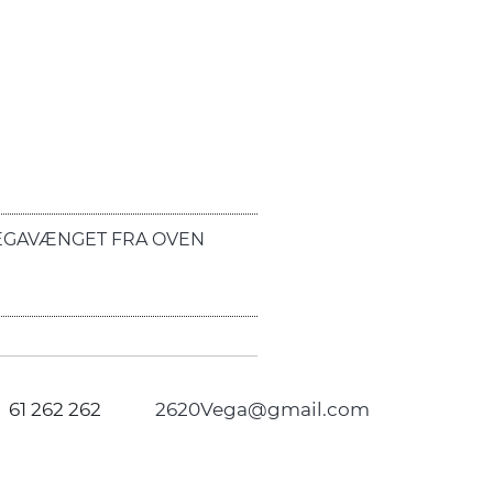
EGAVÆNGET FRA OVEN
61 262 262
2620Vega@gmail.com