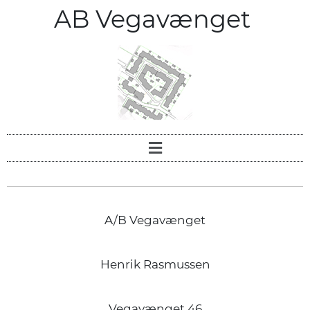
AB Vegavænget
A/B Vegavænget
Henrik Rasmussen
Vegavænget 46