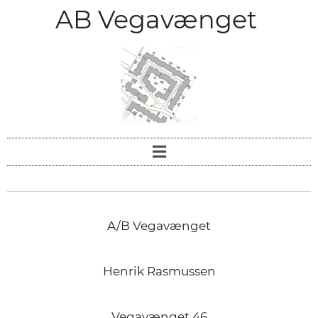
AB Vegavænget
A/B Vegavænget
Henrik Rasmussen
Vegavænget 46