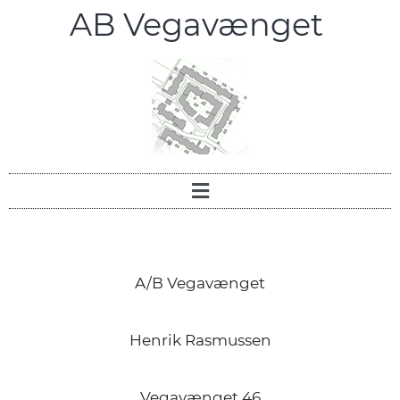
AB Vegavænget
A/B Vegavænget
Henrik Rasmussen
Vegavænget 46