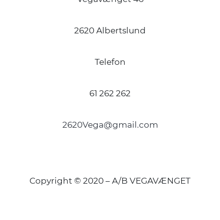
2620 Albertslund
Telefon
61 262 262
2620Vega@gmail.com
Copyright © 2020 – A/B VEGAVÆNGET