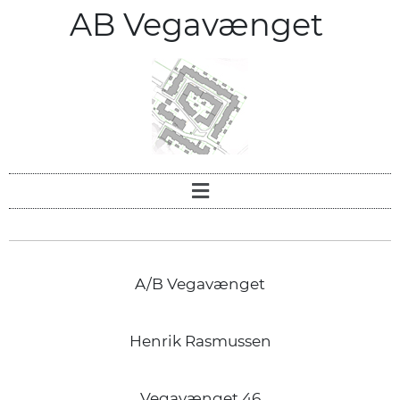
AB Vegavænget
A/B Vegavænget
Henrik Rasmussen
Vegavænget 46