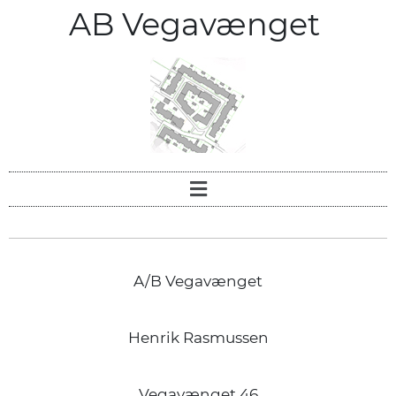
AB Vegavænget
A/B Vegavænget
Henrik Rasmussen
Vegavænget 46