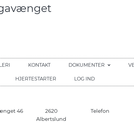
egavænget
LERI
KONTAKT
DOKUMENTER
V
HJERTESTARTER
LOG IND
ænget 46
2620
Telefon
Albertslund