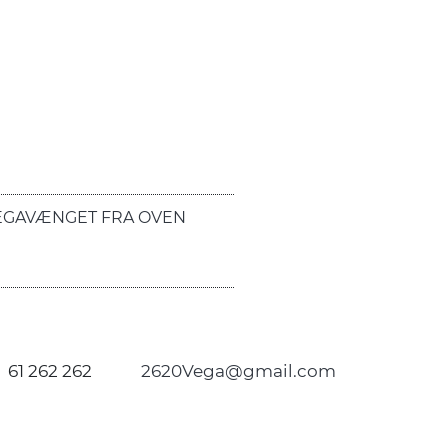
EGAVÆNGET FRA OVEN
61 262 262
2620Vega@gmail.com