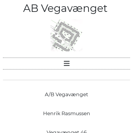
AB Vegavænget
A/B Vegavænget
Henrik Rasmussen
Vegavænget 46