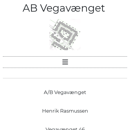
AB Vegavænget
A/B Vegavænget
Henrik Rasmussen
Vegavænget 46