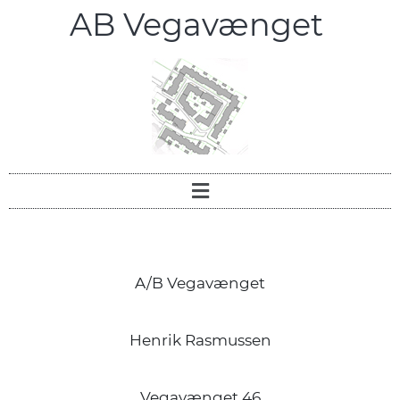
AB Vegavænget
A/B Vegavænget
Henrik Rasmussen
Vegavænget 46