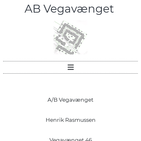
AB Vegavænget
A/B Vegavænget
Henrik Rasmussen
Vegavænget 46