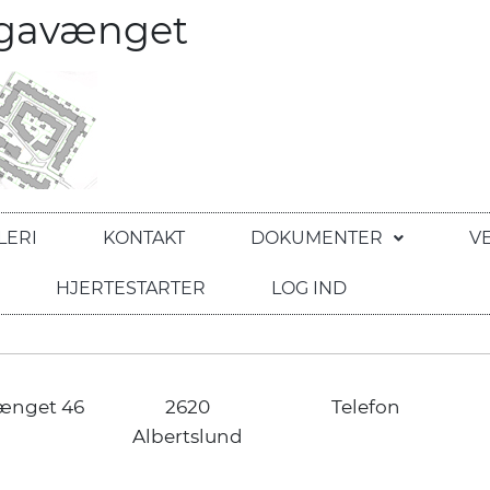
egavænget
LERI
KONTAKT
DOKUMENTER
V
HJERTESTARTER
LOG IND
ænget 46
2620
Telefon
Albertslund