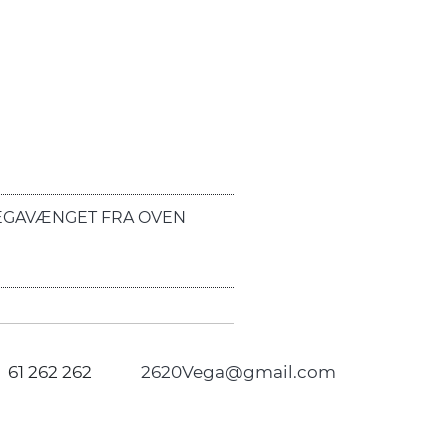
EGAVÆNGET FRA OVEN
61 262 262
2620Vega@gmail.com