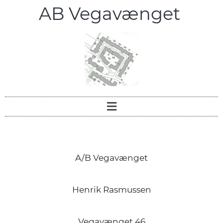
AB Vegavænget
A/B Vegavænget
Henrik Rasmussen
Vegavænget 46