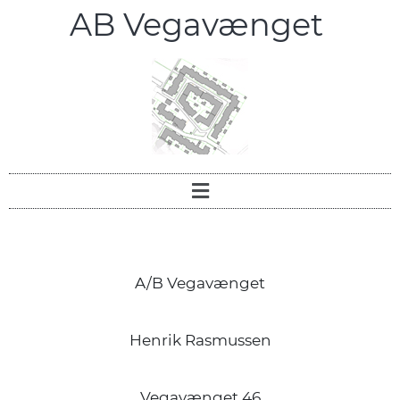
AB Vegavænget
A/B Vegavænget
Henrik Rasmussen
Vegavænget 46