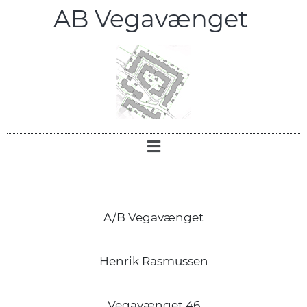
AB Vegavænget
A/B Vegavænget
Henrik Rasmussen
Vegavænget 46