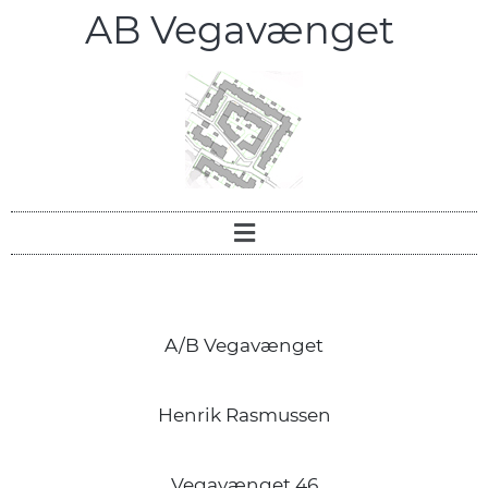
AB Vegavænget
A/B Vegavænget
Henrik Rasmussen
Vegavænget 46