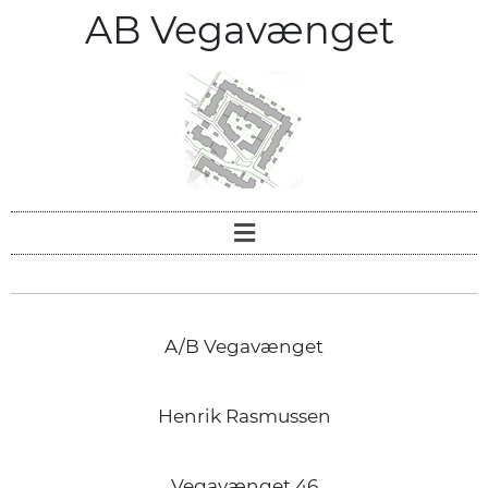
AB Vegavænget
A/B Vegavænget
Henrik Rasmussen
Vegavænget 46