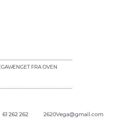
EGAVÆNGET FRA OVEN
61 262 262
2620Vega@gmail.com