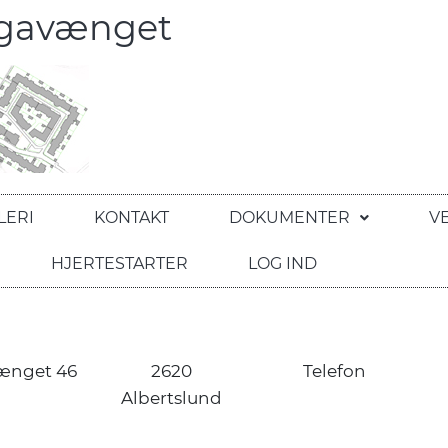
egavænget
LERI
KONTAKT
DOKUMENTER
V
HJERTESTARTER
LOG IND
ænget 46
2620
Telefon
Albertslund