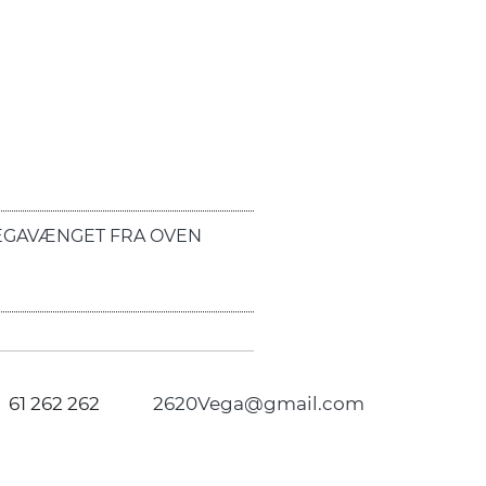
EGAVÆNGET FRA OVEN
61 262 262
2620Vega@gmail.com