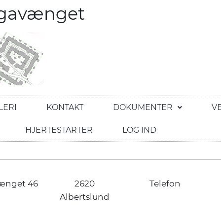
egavænget
LERI
KONTAKT
DOKUMENTER
V
HJERTESTARTER
LOG IND
ænget 46
2620
Telefon
Albertslund