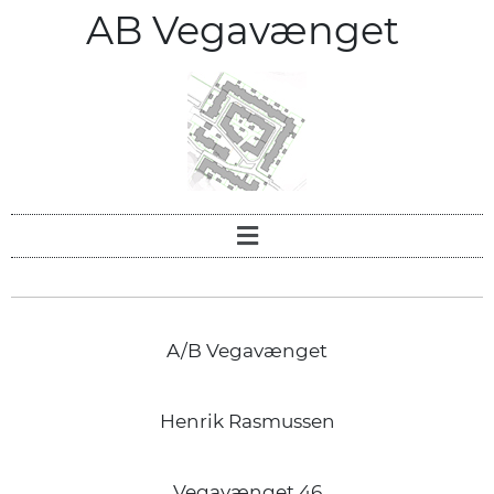
AB Vegavænget
A/B Vegavænget
Henrik Rasmussen
Vegavænget 46