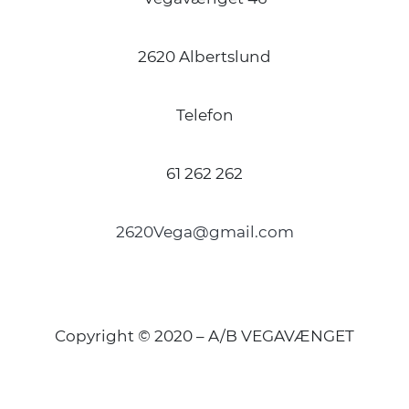
2620 Albertslund
Telefon
61 262 262
2620Vega@gmail.com
Copyright © 2020 – A/B VEGAVÆNGET