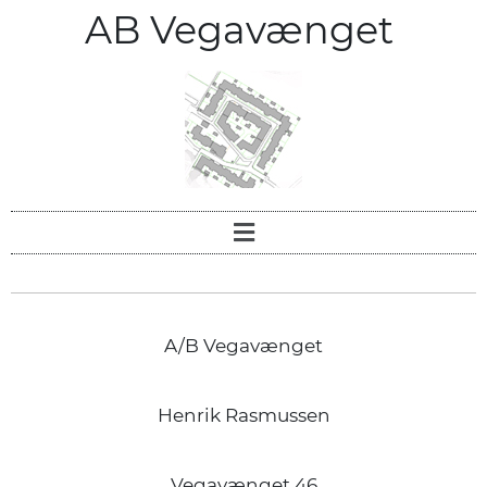
AB Vegavænget
A/B Vegavænget
Henrik Rasmussen
Vegavænget 46