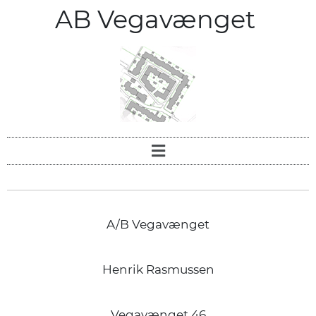
AB Vegavænget
A/B Vegavænget
Henrik Rasmussen
Vegavænget 46