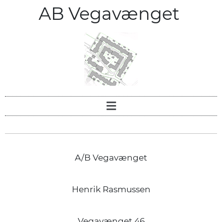
AB Vegavænget
A/B Vegavænget
Henrik Rasmussen
Vegavænget 46