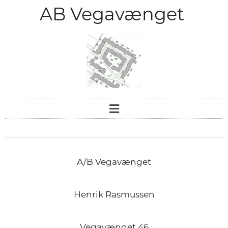
AB Vegavænget
A/B Vegavænget
Henrik Rasmussen
Vegavænget 46