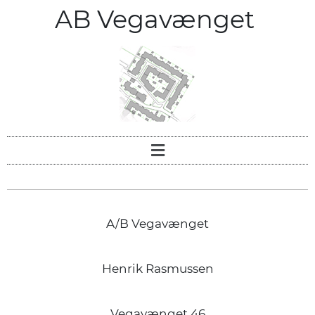
AB Vegavænget
A/B Vegavænget
Henrik Rasmussen
Vegavænget 46