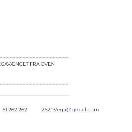
EGAVÆNGET FRA OVEN
61 262 262
2620Vega@gmail.com