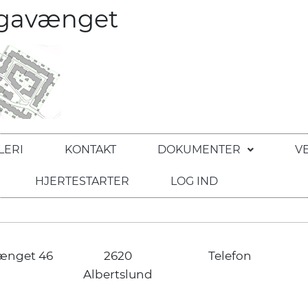
egavænget
LERI
KONTAKT
DOKUMENTER
V
HJERTESTARTER
LOG IND
ænget 46
2620
Telefon
Albertslund