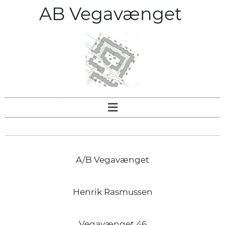
AB Vegavænget
A/B Vegavænget
Henrik Rasmussen
Vegavænget 46